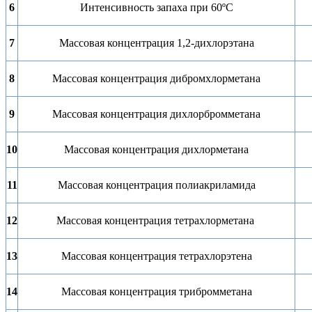
6
Интенсивность запаха при 60ºС
7
Масcовая концентрация 1,2-дихлорэтана
8
Масcовая концентрация дибромхлорметана
9
Масcовая концентрация дихлорбромметана
10
Масcовая концентрация дихлорметана
11
Масcовая концентрация полиакриламида
12
Масcовая концентрация тетрахлорметана
13
Масcовая концентрация тетрахлорэтена
14
Масcовая концентрация трибромметана