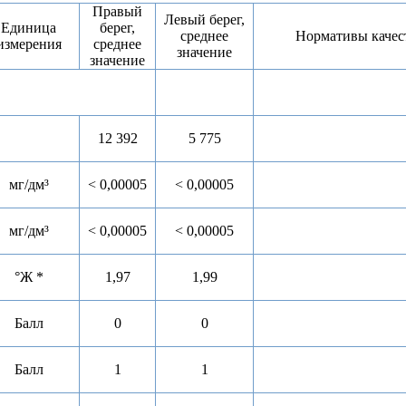
Правый
Левый берег,
Единица
берег,
среднее
Нормативы кач
измерения
среднее
значение
значение
12 392
5 775
мг/дм³
< 0,00005
< 0,00005
мг/дм³
< 0,00005
< 0,00005
°Ж *
1,97
1,99
Балл
0
0
Балл
1
1